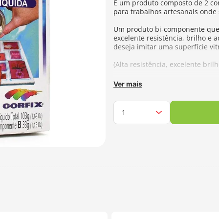
É um produto composto de 2 com
para trabalhos artesanais onde
Um produto bi-componente que,
excelente resistência, brilho e 
deseja imitar uma superfície vitr
(Alta resistência, excelente bril
Aplicações
Ver mais
Pode ser aplicado em metal, made
tecidos, peças em biscuit, supe
substratos flexíveis.
Composição:
Componente A - Re
Contém:
Componente A 70g Co
Fabricante:
Corfix