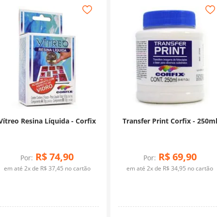
Vítreo Resina Líquida - Corfix
Transfer Print Corfix - 250m
R$
74
,
90
R$
69
,
90
Por:
Por:
em até
2
x de
R$
37
,
45
no cartão
em até
2
x de
R$
34
,
95
no cartão