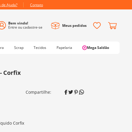
a de Ajuda?
Contato
Meus pedidos
ura
Scrap
Tecidos
Papelaria
Mega Saldão
- Corfix
íquido Corfix