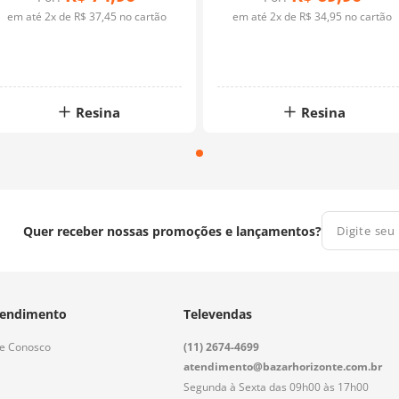
em até
2
x de
R$
37
,
45
no cartão
em até
2
x de
R$
34
,
95
no cartão
Resina
Resina
Quer receber nossas promoções e lançamentos?
endimento
Televendas
le Conosco
(11) 2674-4699
atendimento@bazarhorizonte.com.br
Segunda à Sexta das 09h00 às 17h00