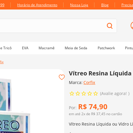
699
Horário de Atendimento
Nossa Loja
Blog
Precis
e Tricô
EVA
Macramê
Meia de Seda
Patchwork
Pint
fix
Vítreo Resina Líquida 
Marca:
Corfix
Avalie agora!
R$
74
,
90
Por:
em até
2
x de
R$
37
,
45
no cartão
Vítreo Resina Líquida ou Vídro L