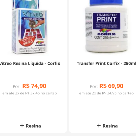
Vítreo Resina Líquida - Corfix
Transfer Print Corfix - 250m
R$
74
,
90
R$
69
,
90
Por:
Por:
em até
2
x de
R$
37
,
45
no cartão
em até
2
x de
R$
34
,
95
no cartão
Resina
Resina