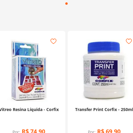
Vítreo Resina Líquida - Corfix
Transfer Print Corfix - 250m
R$
74
,
90
R$
69
,
90
Por:
Por: