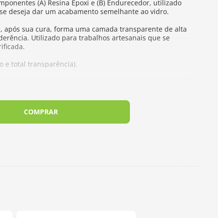
ponentes (A) Resina Epoxi e (B) Endurecedor, utilizado
 se deseja dar um acabamento semelhante ao vidro.
 após sua cura, forma uma camada transparente de alta
aderência. Utilizado para trabalhos artesanais que se
ificada.
ho e total transparência).
ira, vidro, cerâmica, mdf, gesso, papel cartão, telas,
rfícies pintadas ou com decoupage etc. Não indicado para
COMPRAR
sina Epóxi, Componente B - Poliamina
mponente B 33g