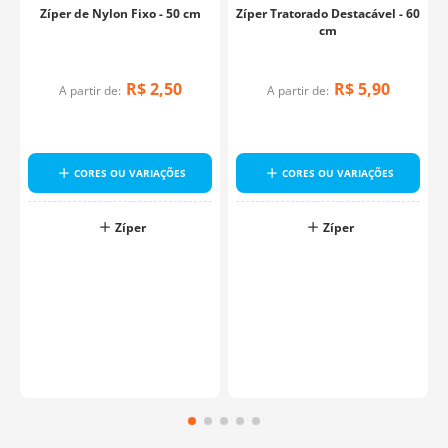
Zíper de Nylon Fixo - 50 cm
Zíper Tratorado Destacável - 60
cm
R$
2
,
50
R$
5
,
90
A partir de:
A partir de:
0
CORES OU VARIAÇÕES
CORES OU VARIAÇÕES
Zíper
Zíper