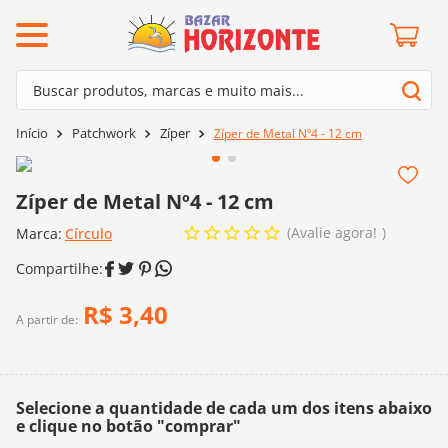
ermos mais buscados
Buscar produtos, marcas e muito mais...
º
barroco
Termos mais buscados
Patchwork
Zíper
Zíper de Metal Nº4 - 12 cm
º
mollet
1
º
barroco
º
fio amigurumi
2
º
mollet
Zíper de Metal Nº4 - 12 cm
º
kit amigurumi
3
º
fio amigurumi
Avalie agora!
Marca:
Círculo
º
agulha crochê
4
º
kit amigurumi
º
euroroma
5
º
agulha crochê
R$
3
,
40
º
lã cisne
A partir de:
6
º
euroroma
º
batik
7
º
lã cisne
º
charme
8
º
batik
Selecione a quantidade de cada um dos itens abaixo
0
º
dmc
e clique no botão "comprar"
9
º
charme