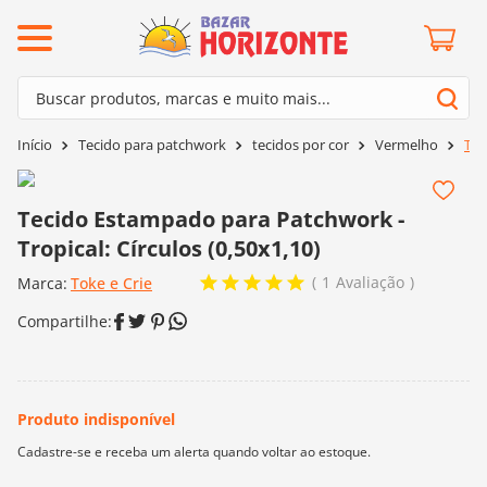
ermos mais buscados
Buscar produtos, marcas e muito mais...
º
barroco
Termos mais buscados
Tecido para patchwork
tecidos por cor
Vermelho
Tec
º
mollet
1
º
barroco
º
kit amigurumi
2
º
mollet
Tecido Estampado para Patchwork -
º
agulha crochê
Tropical: Círculos (0,50x1,10)
3
º
kit amigurumi
º
batik
1
Avaliação
Marca:
4
º
Toke e Crie
agulha crochê
º
fio amigurumi
5
º
batik
º
euroroma
6
º
fio amigurumi
º
lã cisne
7
º
euroroma
º
charme
8
º
lã cisne
0
º
dmc
9
º
charme