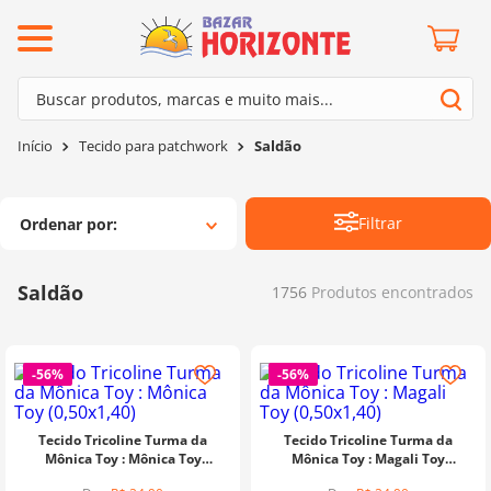
ermos mais buscados
Buscar produtos, marcas e muito mais...
º
barroco
Termos mais buscados
Tecido para patchwork
Saldão
º
mollet
1
º
barroco
º
kit amigurumi
2
º
mollet
Filtrar
Ordenar por
º
agulha crochê
3
º
kit amigurumi
º
fio amigurumi
4
º
agulha crochê
Saldão
1756
Produtos
º
lã cisne
5
º
fio amigurumi
º
batik
6
º
lã cisne
-
56%
-
56%
º
euroroma
7
º
batik
º
dmc
8
º
euroroma
Tecido Tricoline Turma da
Tecido Tricoline Turma da
0
º
charme
Mônica Toy : Mônica Toy
Mônica Toy : Magali Toy
9
º
dmc
(0,50x1,40)
(0,50x1,40)