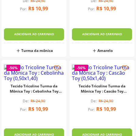
R$
24
,
90
R$
24
,
90
10
º
charme
R$
10
,
99
R$
10
,
99
Por:
Por:
ADICIONAR AO CARRINHO
ADICIONAR AO CARRINHO
Turma da mônica
Amarelo
-
56%
-
56%
Tecido Tricoline Turma da
Tecido Tricoline Turma da
Mônica Toy : Cebolinha Toy
Mônica Toy : Cascão Toy
(0,50x1,40)
(0,50x1,40)
R$
24
,
90
R$
24
,
90
R$
10
,
99
R$
10
,
99
Por:
Por:
ADICIONAR AO CARRINHO
ADICIONAR AO CARRINHO