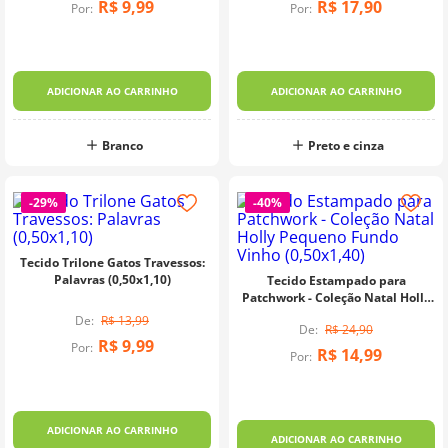
R$
9
,
99
R$
17
,
90
Por:
Por:
ADICIONAR AO CARRINHO
ADICIONAR AO CARRINHO
Branco
Preto e cinza
-
29%
-
40%
Tecido Trilone Gatos Travessos:
Palavras (0,50x1,10)
Tecido Estampado para
Patchwork - Coleção Natal Holly
Pequeno Fundo Vinho (0,50x1,40)
R$
13
,
99
R$
24
,
90
R$
9
,
99
Por:
R$
14
,
99
Por:
ADICIONAR AO CARRINHO
ADICIONAR AO CARRINHO