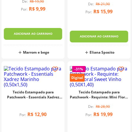
R$
19
,
90
R$
21
,
90
R$
9
,
99
Por:
R$
15
,
99
Por:
ADICIONAR AO CARRINHO
ADICIONAR AO CARRINHO
Marrom e bege
Eliana Sposito
-
31%
Digital
Tecido Estampado para
Tecido Estampado para
Patchwork - Essentials Xadrez
Patchwork - Requinte: Mini Floral
Marinho (0,50x1,50)
Sweet Vinho (0,50X1,40)
R$
28
,
90
R$
12
,
90
R$
19
,
99
Por:
Por: