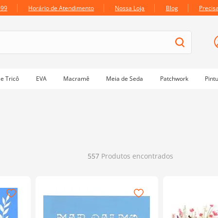
699
Horário de Atendimento
Nossa Loja
Blog
Precis
e Tricô
EVA
Macramê
Meia de Seda
Patchwork
Pint
557
Produtos