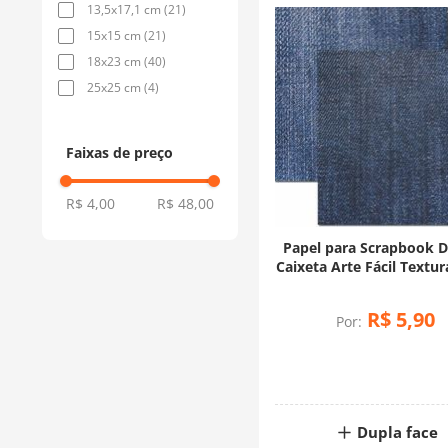
13,5x17,1 cm
(
21
)
15x15 cm
(
21
)
18x23 cm
(
40
)
25x25 cm
(
4
)
Faixas de preço
R$ 4,00
R$ 48,00
Papel para Scrapbook 
Caixeta Arte Fácil Textur
- SC-703
R$
5
,
90
Por:
Dupla face