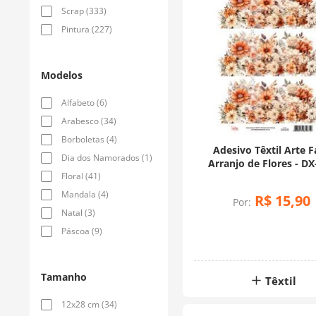
Scrap
(
333
)
Pintura
(
227
)
Modelos
Alfabeto
(
6
)
Arabesco
(
34
)
Borboletas
(
4
)
Adesivo Têxtil Arte F
Dia dos Namorados
(
1
)
Arranjo de Flores - DX
Floral
(
41
)
Mandala
(
4
)
R$
15
,
90
Por:
Natal
(
3
)
Páscoa
(
9
)
Tamanho
Têxtil
12x28 cm
(
34
)