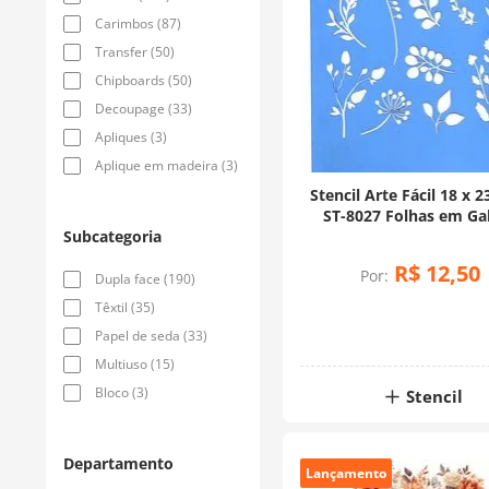
Carimbos
(
87
)
Transfer
(
50
)
Chipboards
(
50
)
Decoupage
(
33
)
Apliques
(
3
)
Aplique em madeira
(
3
)
Stencil Arte Fácil 18 x 2
ST-8027 Folhas em Ga
Subcategoria
R$
12
,
50
Por:
Dupla face
(
190
)
Têxtil
(
35
)
Papel de seda
(
33
)
Multiuso
(
15
)
Bloco
(
3
)
Stencil
Departamento
Lançamento