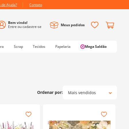
a de Ajuda?
Contato
Meus pedidos
ura
Scrap
Tecidos
Papelaria
Mega Saldão
Mais vendidos