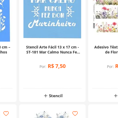
3 cm –
Stencil Arte Fácil 13 x 17 cm -
Adesivo Têxti
lhos
ST-181 Mar Calmo Nunca Fez
de Flor
Bom Marinheiro
R$
7
,
50
Por:
Por:
Stencil