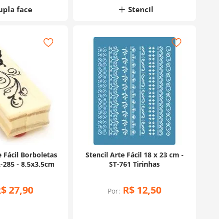
upla face
Stencil
 Fácil Borboletas
Stencil Arte Fácil 18 x 23 cm -
-285 - 8,5x3,5cm
ST-761 Tirinhas
R$
27
,
90
R$
12
,
50
Por: