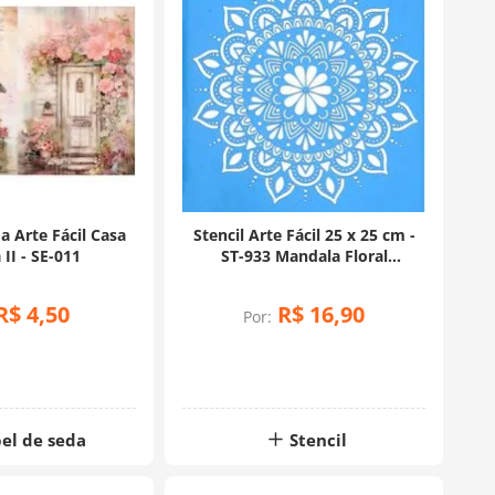
a Arte Fácil Casa
Stencil Arte Fácil 25 x 25 cm -
 II - SE-011
ST-933 Mandala Floral
Geométrica
R$
4
,
50
R$
16
,
90
Por:
el de seda
Stencil