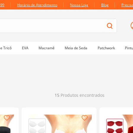
699
Horário de Atendimento
Nossa Loja
Blog
Precis
e Tricô
EVA
Macramê
Meia de Seda
Patchwork
Pint
15
Produtos