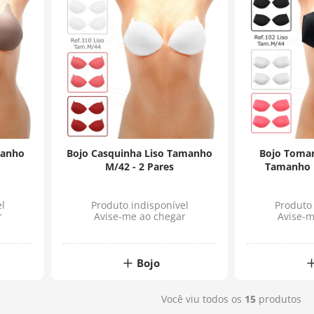
manho
Bojo Casquinha Liso Tamanho
Bojo Tomar
M/42 - 2 Pares
Tamanho M
l
Produto indisponível
Produto 
r
Avise-me ao chegar
Avise-m
Bojo
Você viu todos os
15
produtos