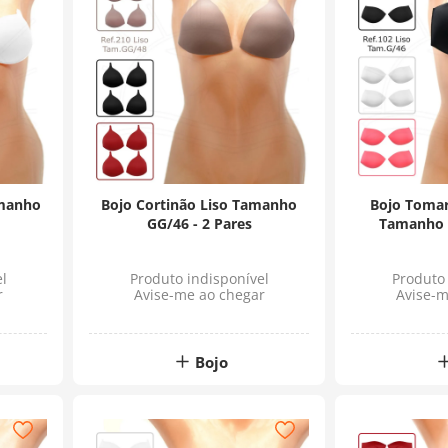
amanho
Bojo Cortinão Liso Tamanho
Bojo Tomar
GG/46 - 2 Pares
Tamanho G
l
Produto indisponível
Produto 
r
Avise-me ao chegar
Avise-m
Bojo