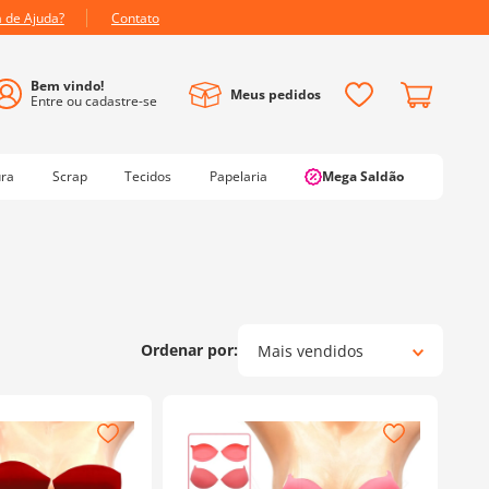
a de Ajuda?
Contato
Meus pedidos
ura
Scrap
Tecidos
Papelaria
Mega Saldão
Mais vendidos