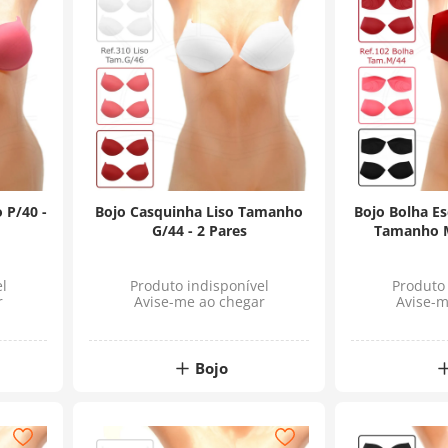
 P/40 -
Bojo Casquinha Liso Tamanho
Bojo Bolha E
G/44 - 2 Pares
Tamanho M 
l
Produto indisponível
Produto 
r
Avise-me ao chegar
Avise-m
Bojo