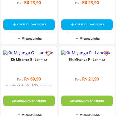
R$
23
,
90
R$
23
,
90
Por:
Por:
10
º
dmc
CORES OU VARIAÇÕES
CORES OU VARIAÇÕES
Miçanguinha
Miçanguinha
Kit Miçanga G - Lanmax
Kit Miçanga P - Lanmax
R$
69
,
90
R$
21
,
90
Por:
Por:
em até
2
x de
R$
34
,
95
no cartão
ADICIONAR AO CARRINHO
ADICIONAR AO CARRINHO
Miçanguinha
Miçanguinha