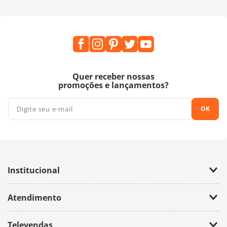
Quer receber nossas
promoções e lançamentos?
OK
Institucional
Empresa
Atendimento
Trabalhe Conosco
Política de Privacidade
Fale Conosco
Televendas