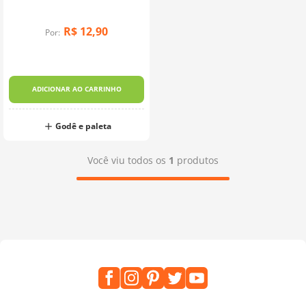
Daler-Rowney
10
º
dmc
R$
12
,
90
Por:
ADICIONAR AO CARRINHO
Godê e paleta
Você viu todos os
1
produtos