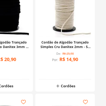
lgodão Trançado
Cordão de Algodão Trançado
to Danitex 3mm -
Simples Cru Danitex 2mm - 50
 Metros
Metros
R$
25
,
90
R$
20
,
90
R$
14
,
90
Por:
Cordões
Cordões