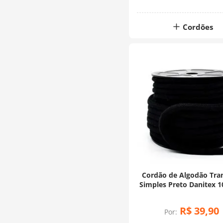
Cordões
Cordão de Algodão Tra
Simples Preto Danitex 
20 Metros
R$
39
,
90
Por: