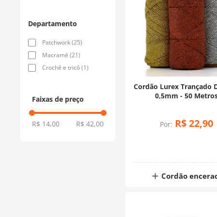
Departamento
Patchwork
(
25
)
Macramê
(
21
)
Crochê e tricô
(
1
)
Cordão Lurex Trançado 
0,5mm - 50 Metro
Faixas de preço
R$
22
,
90
R$ 14,00
R$ 42,00
Por:
Cordão encera