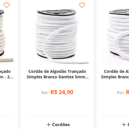
nçado
Cordão de Algodão Trançado
Cordão de A
m - 20
Simples Branco Danitex 5mm -
Simples Bran
30 Metros
20
R$
24
,
90
Por:
Por:
Cordões