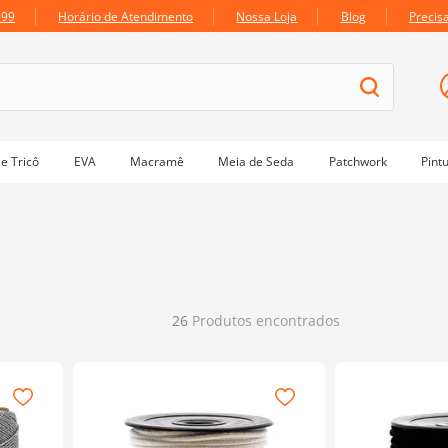
699
Horário de Atendimento
Nossa Loja
Blog
Precis
e Tricô
EVA
Macramê
Meia de Seda
Patchwork
Pint
26
Produtos