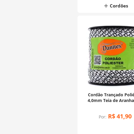
Cordões
Cordão Trançado Polié
4,0mm Teia de Aranha 
metros
R$
41
,
90
Por: