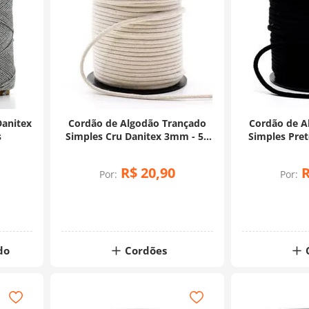
Danitex
Cordão de Algodão Trançado
Cordão de A
s
Simples Cru Danitex 3mm - 50
Simples Pre
Metros
50
R$
20
,
90
Por:
Por:
do
Cordões