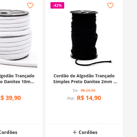
-
42%
lgodão Trançado
Cordão de Algodão Trançado
co Danitex 10mm -
Simples Preto Danitex 2mm -
 Metros
50 Metros
R$
25
,
90
R$
39
,
90
R$
14
,
90
Por:
Cordões
Cordões