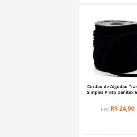
Cordão de Algodão Tra
Simples Preto Danitex
30 Metros
R$
24
,
90
Por: