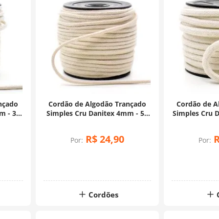
nçado
Cordão de Algodão Trançado
Cordão de A
m - 30
Simples Cru Danitex 4mm - 50
Simples Cru 
Metros
M
R$
24
,
90
Por:
Por:
Cordões