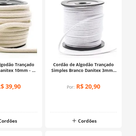
lgodão Trançado
Cordão de Algodão Trançado
Danitex 10mm - 20
Simples Branco Danitex 3mm -
etros
50 Metros
R$
39
,
90
R$
20
,
90
Por:
Cordões
Cordões