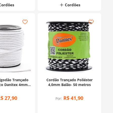
Cordões
Cordões
lgodão Trançado
Cordão Trançado Poliéster
co Danitex 4mm -
4,0mm Balão- 50 metros
 Metros
R$
27
,
90
R$
41
,
90
Por: