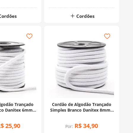
Cordões
Cordões
lgodão Trançado
Cordão de Algodão Trançado
co Danitex 6mm -
Simples Branco Danitex 8mm -
 Metros
20 Metros
R$
25
,
90
R$
34
,
90
Por: