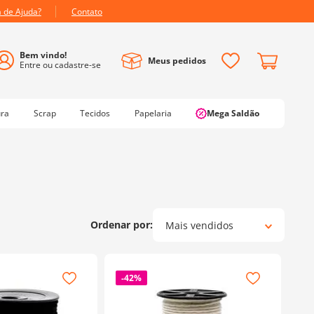
a de Ajuda?
Contato
Meus pedidos
ura
Scrap
Tecidos
Papelaria
Mega Saldão
Mais vendidos
-
42%