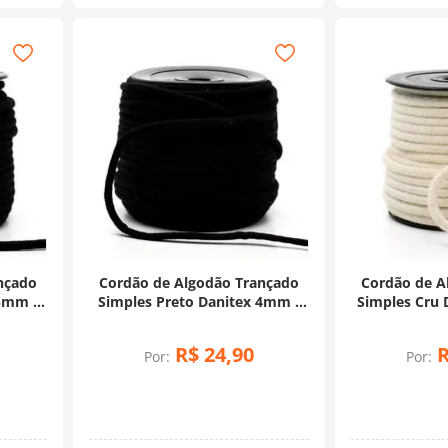
nçado
Cordão de Algodão Trançado
Cordão de A
 5mm -
Simples Preto Danitex 4mm -
Simples Cru 
50 Metros
M
R$
24
,
90
Por:
Por: