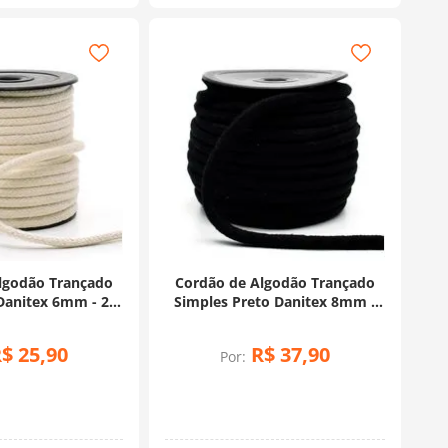
lgodão Trançado
Cordão de Algodão Trançado
Danitex 6mm - 20
Simples Preto Danitex 8mm -
etros
20 Metros
R$
25
,
90
R$
37
,
90
Por: