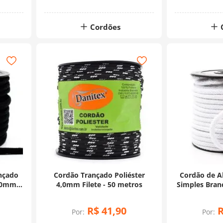
Cordões
nçado
Cordão Trançado Poliéster
Cordão de A
10mm -
4,0mm Filete - 50 metros
Simples Bran
20
R$
41
,
90
Por:
Por: