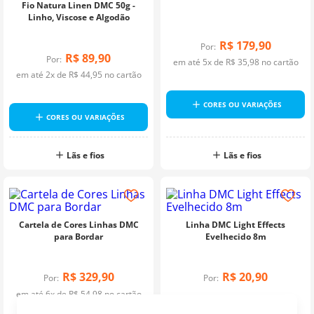
Fio Natura Linen DMC 50g -
Linho, Viscose e Algodão
R$
179
,
90
Por:
R$
89
,
90
Por:
em até
5
x de
R$
35
,
98
no cartão
em até
2
x de
R$
44
,
95
no cartão
CORES OU VARIAÇÕES
CORES OU VARIAÇÕES
Lãs e fios
Lãs e fios
Cartela de Cores Linhas DMC
Linha DMC Light Effects
para Bordar
Evelhecido 8m
R$
329
,
90
R$
20
,
90
Por:
Por:
em até
6
x de
R$
54
,
98
no cartão