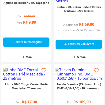
Agulha de Bordar DMC Tapeçaria
Linha DMC Coton Perlé 8 Retors
D'Alsace - 200 Metros
R$
19
,
90
R$
9
,
99
Por:
R$
69
,
90
A partir de:
em até
2
x de
R$
34
,
95
no cartão
CORES OU VARIAÇÕES
CORES OU VARIAÇÕES
Mão
À mão
Linha DMC Torçal Cotton Perlé
Tecido Etamine (Cânhamo Fino)
Mesclada - 25 metros
DMC (0,50x1,56) - 10 pontos/cm
R$
17
,
90
R$
169
,
90
Por:
Por: