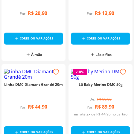
R$
20
,
90
R$
13
,
90
Por:
Por:
CORES OU VARIAÇÕES
CORES OU VARIAÇÕES
À mão
Lãs e fios
-
10%
Linha DMC Diamant Grandé 20m
Lã Baby Merino DMC 50g
R$
99
,
90
R$
44
,
90
R$
89
,
90
Por:
Por:
em até
2
x de
R$
44
,
95
no cartão
CORES OU VARIAÇÕES
CORES OU VARIAÇÕES