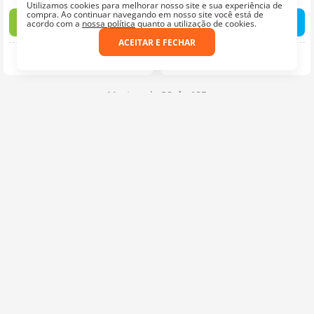
Utilizamos cookies para melhorar nosso site e sua experiência de
compra. Ao continuar navegando em nosso site você está de
ADICIONAR AO CARRINHO
CORES OU VARIAÇÕES
acordo com a
nossa política
quanto a utilização de cookies.
ACEITAR E FECHAR
Dmc france
À mão
Mostrando
32 de 185
MOSTRAR MAIS
Quer receber nossas
promoções e lançamentos?