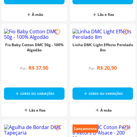
À mão
Lãs e fios
Fio Baby Cotton DMC 50g - 100%
Linha DMC Light Effects Perolado
Algodão
8m
R$
37
,
90
R$
20
,
90
Por:
Por:
CORES OU VARIAÇÕES
CORES OU VARIAÇÕES
Lãs e fios
À mão
Lançamento