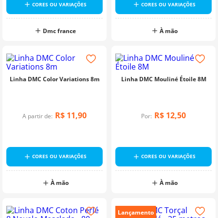
CORES OU VARIAÇÕES
CORES OU VARIAÇÕES
Dmc france
À mão
Linha DMC Color Variations 8m
Linha DMC Mouliné Étoile 8M
R$
11
,
90
R$
12
,
50
A partir de:
Por:
CORES OU VARIAÇÕES
CORES OU VARIAÇÕES
À mão
À mão
Lançamento