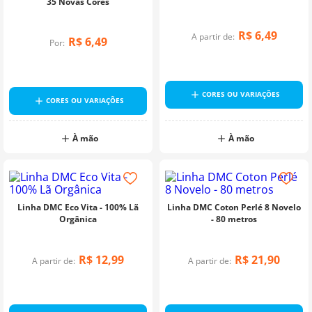
35 Novas Cores
10
º
dmc
R$
6
,
49
A partir de:
R$
6
,
49
Por:
CORES OU VARIAÇÕES
CORES OU VARIAÇÕES
À mão
À mão
Linha DMC Eco Vita - 100% Lã
Linha DMC Coton Perlé 8 Novelo
Orgânica
- 80 metros
R$
12
,
99
R$
21
,
90
A partir de:
A partir de: