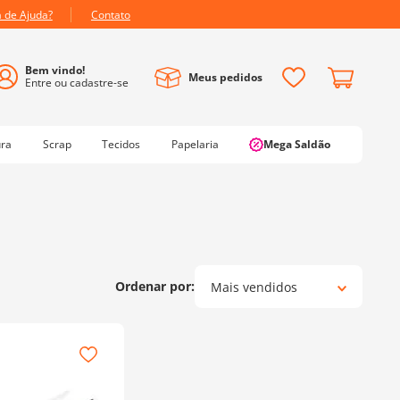
a de Ajuda?
Contato
Meus pedidos
ura
Scrap
Tecidos
Papelaria
Mega Saldão
Mais vendidos