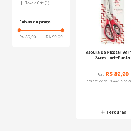
Toke e Crie
(
1
)
Faixas de preço
R$ 89,00
R$ 90,00
Tesoura de Picotar Ver
24cm - artePunto
R$
89
,
90
Por:
em até
2
x de
R$
44
,
95
no c
Tesouras