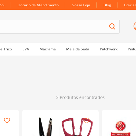
699
Horário de Atendimento
Nossa Loja
Blog
Precis
e Tricô
EVA
Macramê
Meia de Seda
Patchwork
Pint
3
Produtos