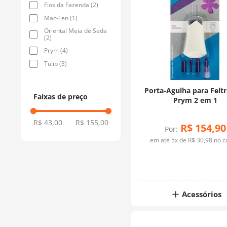
Fios da Fazenda
(
2
)
Mac-Len
(
1
)
Oriental Meia de Seda
(
2
)
Prym
(
4
)
Tulip
(
3
)
Porta-Agulha para Felt
Faixas de preço
Prym 2 em 1
R$ 43,00
R$ 155,00
R$
154
,
90
Por:
em até
5
x de
R$
30
,
98
no c
Acessórios