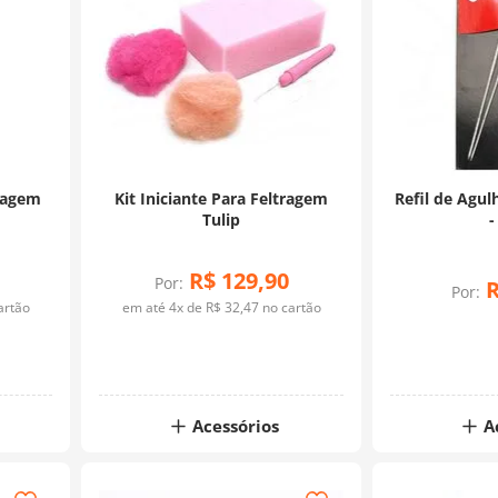
ragem
Kit Iniciante Para Feltragem
Refil de Agul
Tulip
-
R$
129
,
90
Por:
Por:
artão
em até
4
x de
R$
32
,
47
no cartão
Acessórios
A