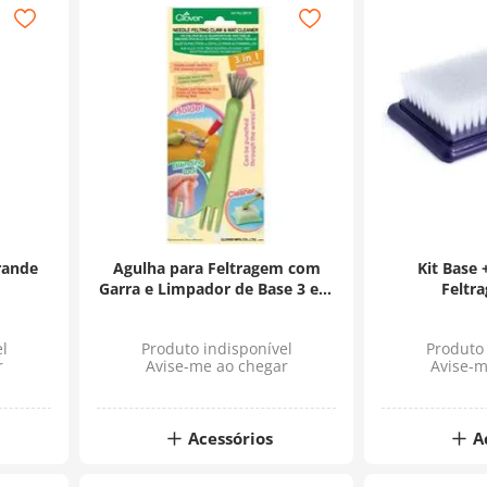
rande
Agulha para Feltragem com
Kit Base 
Garra e Limpador de Base 3 em
Feltr
1 - Clover
l
Produto indisponível
Produto 
r
Avise-me ao chegar
Avise-m
Acessórios
A