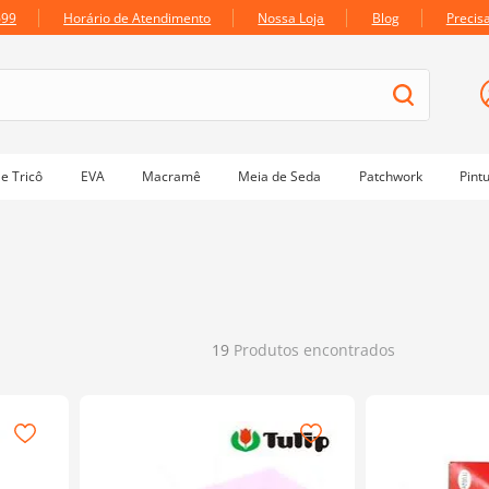
699
Horário de Atendimento
Nossa Loja
Blog
Precis
e Tricô
EVA
Macramê
Meia de Seda
Patchwork
Pint
19
Produtos