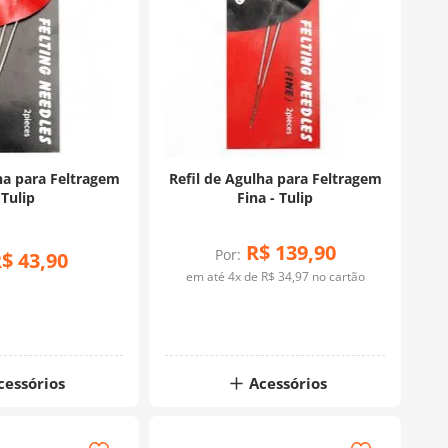
ha para Feltragem
Refil de Agulha para Feltragem
 Tulip
Fina - Tulip
R$
139
,
90
Por:
R$
43
,
90
em até
4
x de
R$
34
,
97
no cartão
cessórios
Acessórios