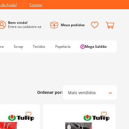
a de Ajuda?
Contato
Meus pedidos
ura
Scrap
Tecidos
Papelaria
Mega Saldão
Mais vendidos