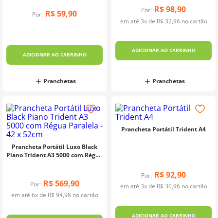
R$
98
,
90
Por:
10
º
dmc
R$
59
,
90
Por:
em até
3
x de
R$
32
,
96
no cartão
ADICIONAR AO CARRINHO
ADICIONAR AO CARRINHO
Pranchetas
Pranchetas
Prancheta Portátil Trident A4
Prancheta Portátil Luxo Black
Piano Trident A3 5000 com Régua
Paralela - 42 x 52cm
R$
92
,
90
Por:
R$
569
,
90
Por:
em até
3
x de
R$
30
,
96
no cartão
em até
6
x de
R$
94
,
98
no cartão
ADICIONAR AO CARRINHO