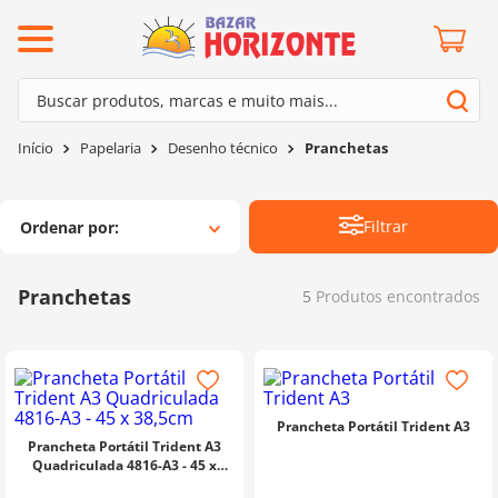
ermos mais buscados
Buscar produtos, marcas e muito mais...
º
barroco
Termos mais buscados
Papelaria
Desenho técnico
Pranchetas
º
mollet
1
º
barroco
º
kit amigurumi
2
º
mollet
Filtrar
Ordenar por
º
agulha crochê
3
º
kit amigurumi
º
fio amigurumi
4
º
agulha crochê
Pranchetas
5
Produtos
º
euroroma
5
º
fio amigurumi
º
lã cisne
6
º
euroroma
º
batik
7
º
lã cisne
º
charme
Prancheta Portátil Trident A3
8
º
batik
Prancheta Portátil Trident A3
0
º
dmc
Quadriculada 4816-A3 - 45 x
9
º
charme
38,5cm