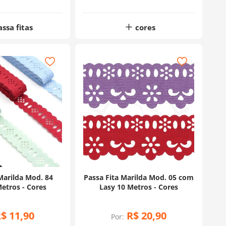
assa fitas
cores
Marilda Mod. 84
Passa Fita Marilda Mod. 05 com
etros - Cores
Lasy 10 Metros - Cores
R$
11
,
90
R$
20
,
90
Por: