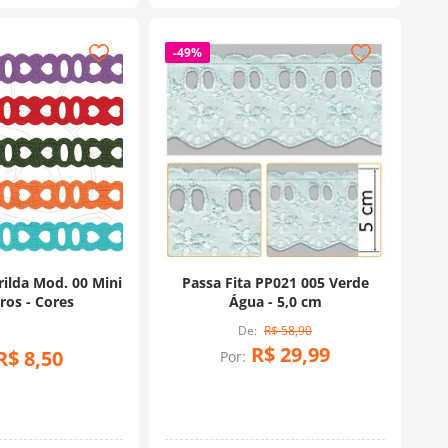
-
49%
rilda Mod. 00 Mini
Passa Fita PP021 005 Verde
ros - Cores
Água - 5,0 cm
R$
58
,
90
R$
29
,
99
R$
8
,
50
Por: