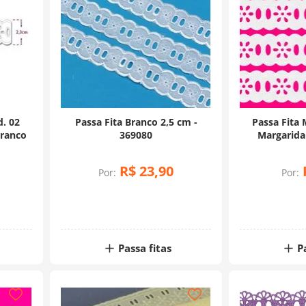
d. 02
Passa Fita Branco 2,5 cm -
Passa Fita 
Branco
369080
Margarid
Metro
R$
23
,
90
Por:
Por:
Passa fitas
P