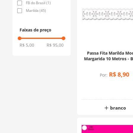
FB do Brasil
(
1
)
Marilda
(
45
)
Faixas de preço
R$ 5,00
R$ 95,00
Passa Fita Marilda Mo
Margarida 10 Metros - 
R$
8
,
90
Por:
branco