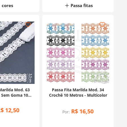
cores
Passa fitas
Marilda Mod. 63
Passa Fita Marilda Mod. 34
g Sem Goma 10
Crochê 10 Metros - Multicolor
s - Branco
R$
12
,
50
R$
16
,
50
Por: