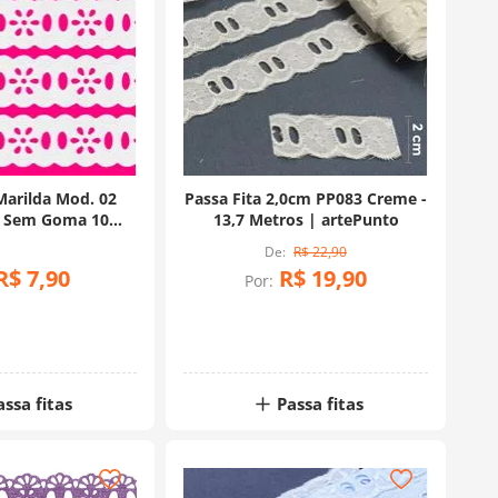
Marilda Mod. 02
Passa Fita 2,0cm PP083 Creme -
a Sem Goma 10
13,7 Metros | artePunto
s - Branco
R$
22
,
90
R$
7
,
90
R$
19
,
90
Por:
assa fitas
Passa fitas