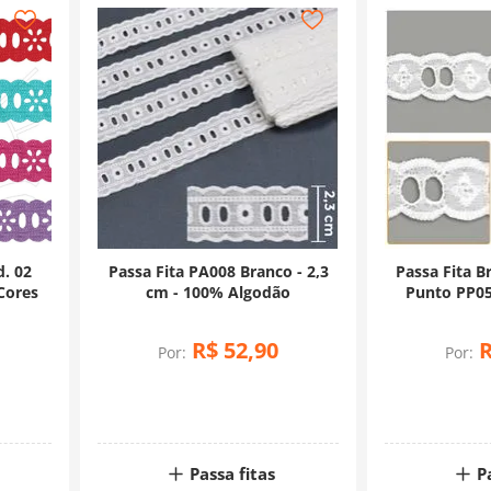
d. 02
Passa Fita PA008 Branco - 2,3
Passa Fita B
Cores
cm - 100% Algodão
Punto PP05
R$
52
,
90
Por:
Por:
Passa fitas
P