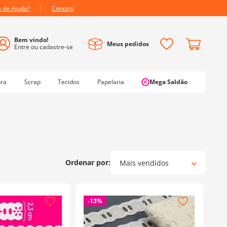
a de Ajuda?
Contato
Meus pedidos
ura
Scrap
Tecidos
Papelaria
Mega Saldão
Mais vendidos
-
13%