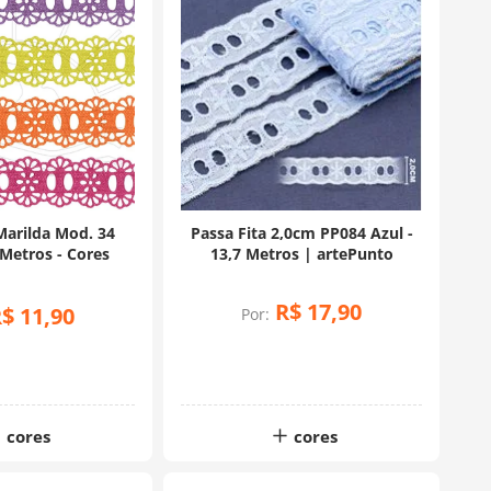
Marilda Mod. 34
Passa Fita 2,0cm PP084 Azul -
Metros - Cores
13,7 Metros | artePunto
R$
17
,
90
R$
11
,
90
Por:
cores
cores