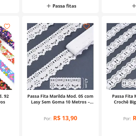
Passa fitas
d. 92
Passa Fita Marilda Mod. 05 com
Passa Fita 
ros
Lasy Sem Goma 10 Metros –
Crochê Bi
Branco
Metro
R$
13
,
90
Por:
Por: