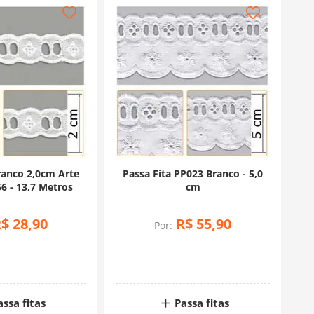
ranco 2,0cm Arte
Passa Fita PP023 Branco - 5,0
6 - 13,7 Metros
cm
R$
28
,
90
R$
55
,
90
Por:
assa fitas
Passa fitas