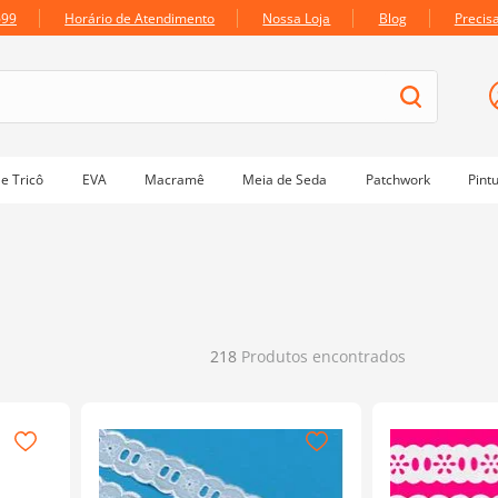
699
Horário de Atendimento
Nossa Loja
Blog
Precis
e Tricô
EVA
Macramê
Meia de Seda
Patchwork
Pint
218
Produtos