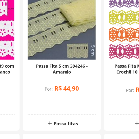
 89 com
Passa Fita 5 cm 394246 -
Passa Fita 
ranco
Amarelo
Crochê 10 
R$
44
,
90
Por:
Por:
Passa fitas