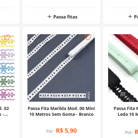
Passa fitas
P
d. 02
Passa Fita Marilda Mod. 00 Mini
Passa Fita 
 -
10 Metros Sem Goma - Branco
Leda 10 M
R$
5
,
90
Por:
Por: