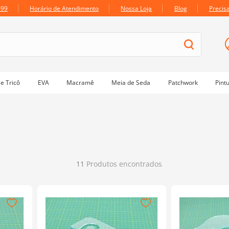
699
Horário de Atendimento
Nossa Loja
Blog
Precis
e Tricô
EVA
Macramê
Meia de Seda
Patchwork
Pint
11
Produtos