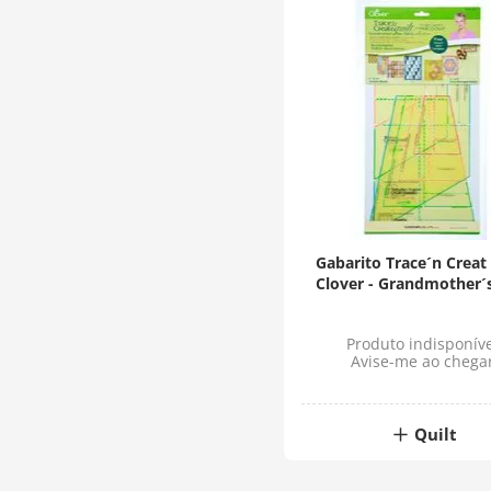
Gabarito Trace´n Creat 
Clover - Grandmother´
Patch
Produto indisponíve
Avise-me ao chega
Quilt