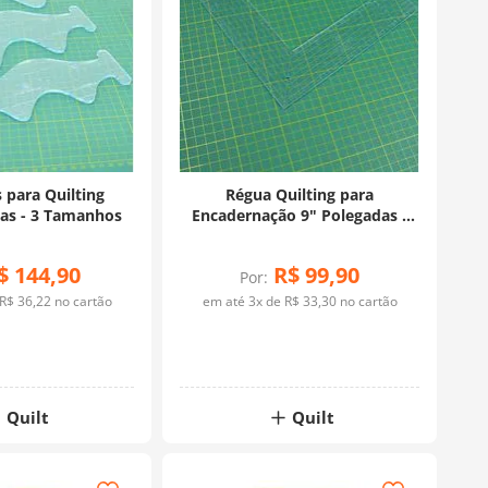
 para Quilting
Régua Quilting para
as - 3 Tamanhos
Encadernação 9" Polegadas -
26335
$
144
,
90
R$
99
,
90
Por:
R$
36
,
22
no cartão
em até
3
x de
R$
33
,
30
no cartão
Quilt
Quilt