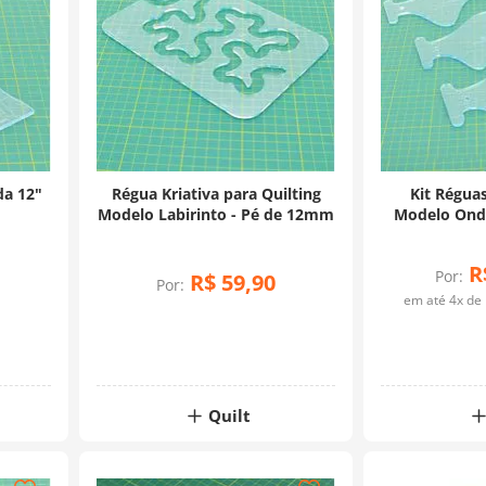
da 12"
Régua Kriativa para Quilting
Kit Réguas
Modelo Labirinto - Pé de 12mm
Modelo Ond
R
Por:
R$
59
,
90
Por:
em até
4
x de
Quilt