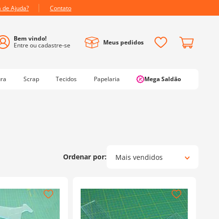
a de Ajuda?
Contato
Meus pedidos
ura
Scrap
Tecidos
Papelaria
Mega Saldão
Mais vendidos