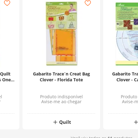
Quilt
Gabarito Trace´n Creat Bag
Gabarito Tra
s One
Clover - Florida Tote
Clover - C
l
Produto indisponível
Produto 
r
Avise-me ao chegar
Avise-m
Quilt