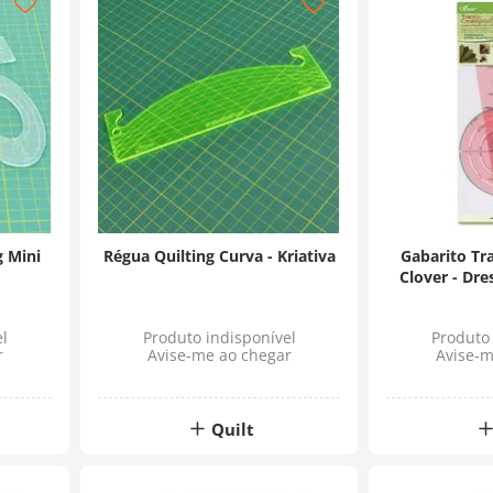
g Mini
Régua Quilting Curva - Kriativa
Gabarito Tra
Clover - Dre
l
Produto indisponível
Produto 
r
Avise-me ao chegar
Avise-m
Quilt