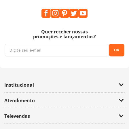
Quer receber nossas
promoções e lançamentos?
OK
Institucional
Empresa
Atendimento
Trabalhe Conosco
Política de Privacidade
Fale Conosco
Televendas
(11) 2674-4699