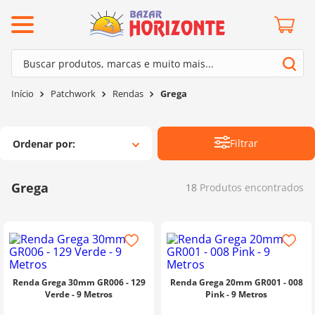
ermos mais buscados
Buscar produtos, marcas e muito mais...
º
barroco
Termos mais buscados
Patchwork
Rendas
Grega
º
mollet
1
º
barroco
º
kit amigurumi
2
º
mollet
Filtrar
Ordenar por
º
agulha crochê
3
º
kit amigurumi
º
batik
4
º
agulha crochê
Grega
18
Produtos
º
fio amigurumi
5
º
batik
º
euroroma
6
º
fio amigurumi
º
lã cisne
7
º
euroroma
º
charme
8
º
lã cisne
Renda Grega 30mm GR006 - 129
Renda Grega 20mm GR001 - 008
0
º
dmc
Verde - 9 Metros
Pink - 9 Metros
9
º
charme