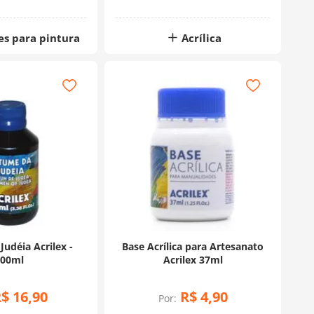
es para pintura
Acrílica
udéia Acrilex -
Base Acrílica para Artesanato
100ml
Acrilex 37ml
R$
16
,
90
R$
4
,
90
Por: