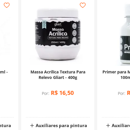
ml -
Massa Acrílica Textura Para
Primer para M
Relevo Gliart - 400g
100ml
R$
16
,
50
Por:
Por:
ntura
Auxiliares para pintura
Auxiliar