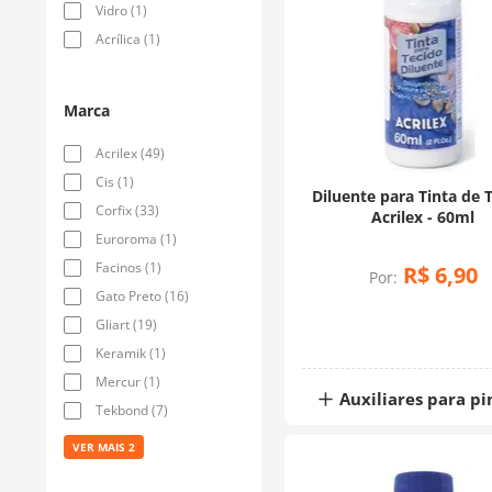
Vidro
(
1
)
Acrílica
(
1
)
Marca
Acrilex
(
49
)
Cis
(
1
)
Diluente para Tinta de 
Corfix
(
33
)
Acrilex - 60ml
Euroroma
(
1
)
Facinos
(
1
)
R$
6
,
90
Por:
Gato Preto
(
16
)
Gliart
(
19
)
Keramik
(
1
)
Mercur
(
1
)
Auxiliares para pi
Tekbond
(
7
)
VER MAIS 2