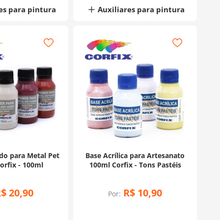
es para pintura
Auxiliares para pintura
do para Metal Pet
Base Acrílica para Artesanato
orfix - 100ml
100ml Corfix - Tons Pastéis
R$
20
,
90
R$
10
,
90
Por: