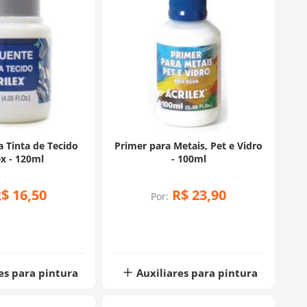
a Tinta de Tecido
Primer para Metais, Pet e Vidro
ex - 120ml
- 100ml
R$
16
,
50
R$
23
,
90
Por:
es para pintura
Auxiliares para pintura