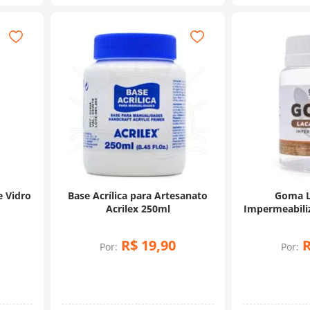
e Vidro
Base Acrílica para Artesanato
Goma L
Acrilex 250ml
Impermeabiliz
R$
19
,
90
Por:
Por: