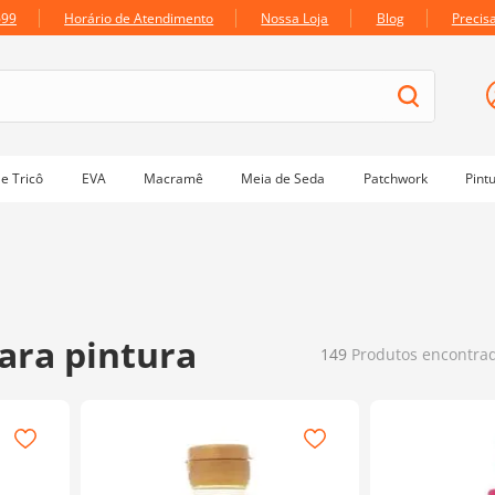
699
Horário de Atendimento
Nossa Loja
Blog
Precis
e Tricô
EVA
Macramê
Meia de Seda
Patchwork
Pint
para pintura
149
Produtos