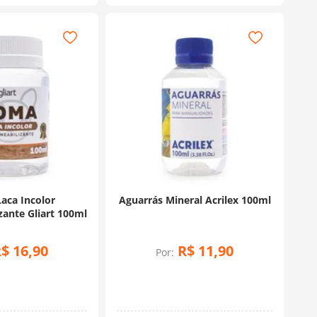
aca Incolor
Aguarrás Mineral Acrilex 100ml
ante Gliart 100ml
R$
16
,
90
R$
11
,
90
Por: