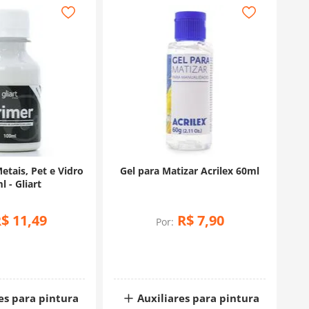
etais, Pet e Vidro
Gel para Matizar Acrilex 60ml
 - Gliart
R$
11
,
49
R$
7
,
90
Por:
es para pintura
Auxiliares para pintura