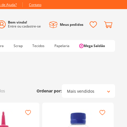
a de Ajuda?
Contato
Meus pedidos
ura
Scrap
Tecidos
Papelaria
Mega Saldão
Mais vendidos