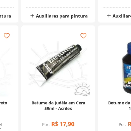
ntura
Auxiliares para pintura
Auxiliar
reto
Betume da Judéia em Cera
Betume da J
59ml - Acrilex
R$
17
,
90
l
Por:
Por:
r