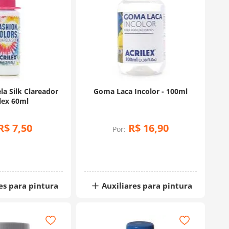
la Silk Clareador
Goma Laca Incolor - 100ml
lex 60ml
R$
7
,
50
R$
16
,
90
Por:
es para pintura
Auxiliares para pintura