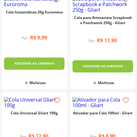
Cola Instantânea 20g Euroroma
Cola para Artesanato Scrapbook
e Patchwork 250g - Gliart
R$
9
,
99
Por:
R$
11
,
90
Por:
ADICIONAR AO CARRINHO
ADICIONAR AO CARRINHO
Multiuso
Multiuso
Cola Universal Gliart 100g
Ativador para Cola 100ml - Gliart
R$
12
,
90
R$
6
,
90
Por:
Por: