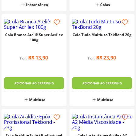
Instantânea
Colas
Cola Branca Ateliê Super Acrilex
Cola Tudo Multiuso TekBond 20g
100g
R$
13
,
90
R$
23
,
90
Por:
Por:
ADICIONAR AO CARRINHO
ADICIONAR AO CARRINHO
Multiuso
Multiuso
Cola Araldite Epóxi Profissional
Cola Instantânea Acrilex A2