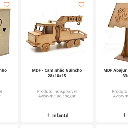
inho
MDF - Caminhão Guincho
MDF Abajur 
28x10x15
33
l
Produto indisponível
Produto 
r
Avise-me ao chegar
Avise-m
Infantil