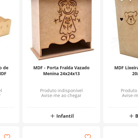
o de
MDF - Porta Fralda Vazado
MDF Lixeir
MDF
Menina 24x24x13
20
l
Produto indisponível
Produto 
r
Avise-me ao chegar
Avise-m
Infantil
B