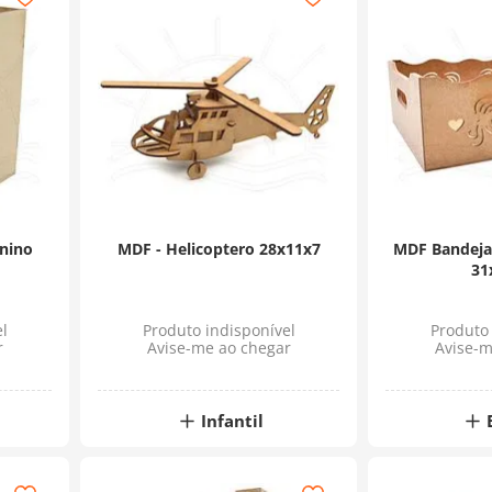
nino
MDF - Helicoptero 28x11x7
MDF Bandeja
31
l
Produto indisponível
Produto 
r
Avise-me ao chegar
Avise-m
Infantil