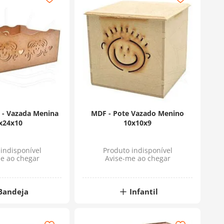
 - Vazada Menina
MDF - Pote Vazado Menino
x24x10
10x10x9
indisponível
Produto indisponível
e ao chegar
Avise-me ao chegar
Bandeja
Infantil