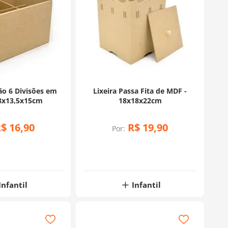
ão 6 Divisões em
Lixeira Passa Fita de MDF -
8x13,5x15cm
18x18x22cm
R$
16
,
90
R$
19
,
90
Por:
Infantil
Infantil