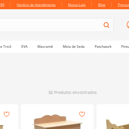
699
Horário de Atendimento
Nossa Loja
Blog
Precis
e Tricô
EVA
Macramê
Meia de Seda
Patchwork
Pint
32
Produtos