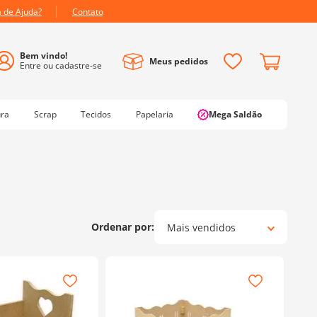
a de Ajuda?
Contato
Meus pedidos
ura
Scrap
Tecidos
Papelaria
Mega Saldão
Mais vendidos