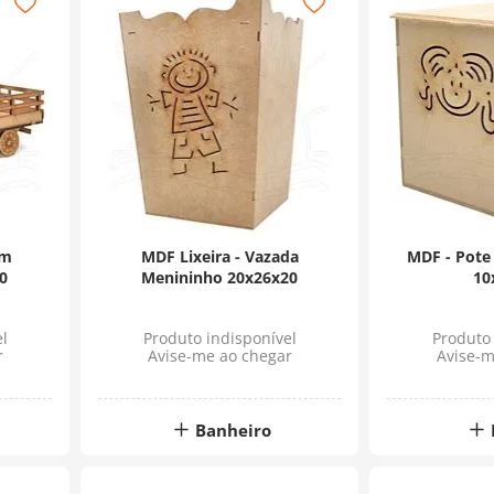
om
MDF Lixeira - Vazada
MDF - Pote
0
Menininho 20x26x20
10
l
Produto indisponível
Produto 
r
Avise-me ao chegar
Avise-m
Banheiro