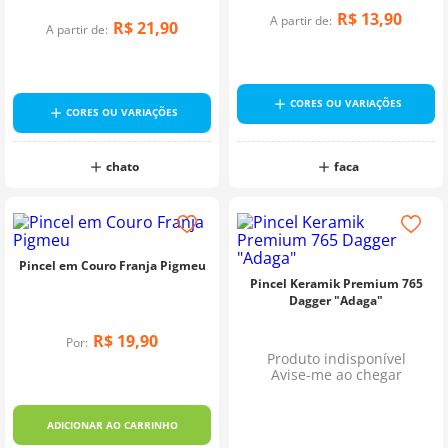
R$
13
,
90
A partir de:
10
º
dmc
R$
21
,
90
A partir de:
CORES OU VARIAÇÕES
CORES OU VARIAÇÕES
chato
faca
Pincel em Couro Franja Pigmeu
Pincel Keramik Premium 765
Dagger "Adaga"
R$
19
,
90
Por:
Produto indisponível
Avise-me ao chegar
ADICIONAR AO CARRINHO