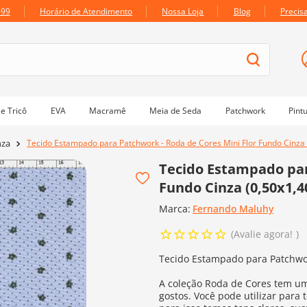
699
Horário de Atendimento
Nossa Loja
Blog
Precis
e Tricô
EVA
Macramê
Meia de Seda
Patchwork
Pint
Tecido Estampado para Patchwork - Roda de Cores Mini Flor Fundo Cinza 
nza
Tecido Estampado par
Fundo Cinza (0,50x1,4
Marca:
Fernando Maluhy
Avalie agora!
Tecido Estampado para Patchwor
A coleção Roda de Cores tem um
gostos. Você pode utilizar para