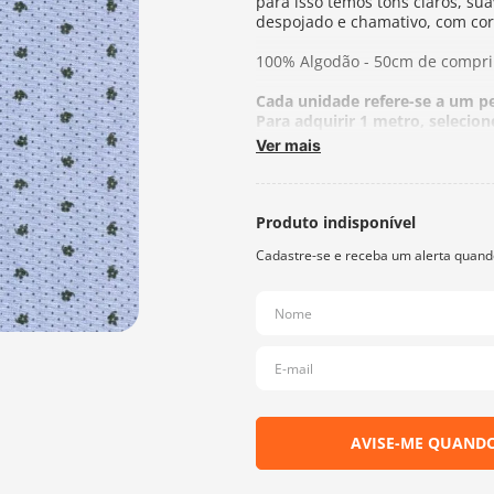
para isso temos tons claros, su
despojado e chamativo, com core
100% Algodão - 50cm de compri
Cada unidade refere-se a um p
Para adquirir 1 metro, selecion
Ver mais
Fabricante:
Fernando Maluhy