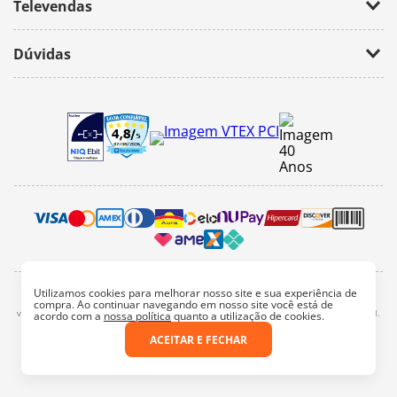
Televendas
(11) 2674-4699
Dúvidas
atendimento@bazarhorizonte.com.br
Segunda à Sexta das 09h00 às 17h00
Como realizar um pedido
Sábado das 09h00 às 16h00
Frete e Prazos de entrega
Meus Pedidos
Veja como é seguro comprar
Pedido mínimo
Trocas e devoluções
Utilizamos cookies para melhorar nosso site e sua experiência de
2022, bazar horizonte. Todos os direitos reservados - Fotos e Logotipos aqui
compra. Ao continuar navegando em nosso site você está de
vinculados são de propriedade particular. É vetada a sua reprodução, total e parcial.
acordo com a
nossa política
quanto a utilização de cookies.
Endereço: Av. Mateo Bei, 3358 - São Paulo/SP
ACEITAR E FECHAR
Razão Social: Bazar e Papelaria Horizonte Ltda.
CNPJ: 44.913.721/0001-68