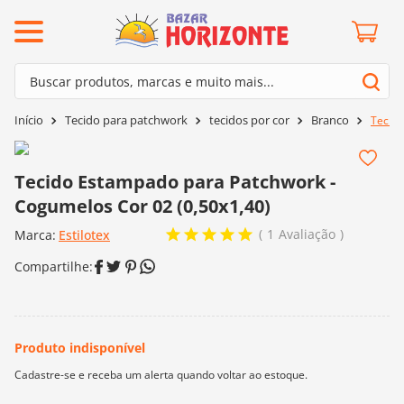
ermos mais buscados
Buscar produtos, marcas e muito mais...
º
barroco
Termos mais buscados
Tecido para patchwork
tecidos por cor
Branco
Tecido
º
mollet
1
º
barroco
º
kit amigurumi
2
º
mollet
Tecido Estampado para Patchwork -
º
agulha crochê
Cogumelos Cor 02 (0,50x1,40)
3
º
kit amigurumi
º
batik
1
Avaliação
Marca:
4
º
Estilotex
agulha crochê
º
fio amigurumi
5
º
batik
º
euroroma
6
º
fio amigurumi
º
lã cisne
7
º
euroroma
º
charme
8
º
lã cisne
0
º
dmc
9
º
charme