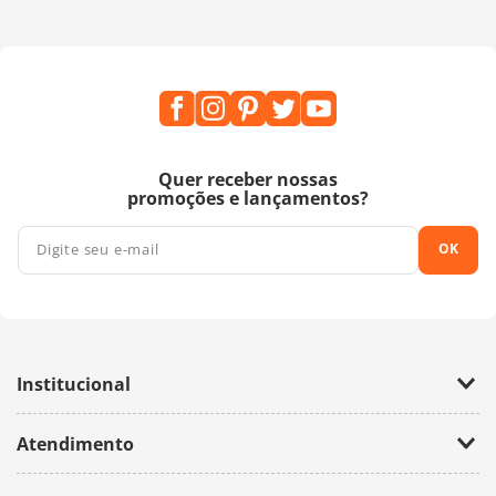
Quer receber nossas
promoções e lançamentos?
OK
Institucional
Empresa
Atendimento
Trabalhe Conosco
Política de Privacidade
Fale Conosco