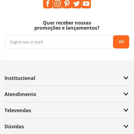
Quer receber nossas
promoções e lançamentos?
OK
Institucional
Empresa
Atendimento
Trabalhe Conosco
Política de Privacidade
Fale Conosco
Televendas
(11) 2674-4699
Dúvidas
atendimento@bazarhorizonte.com.br