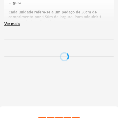
largura
Cada unidade refere-se a um pedaço de 50cm de
comprimento por 1,50m de largura. Para adquirir 1
metro, selecione 2 unidades.
Ver mais
Todos nossos tecidos são enviados inteiros, se precisar
de 2 metros, por exemplo, basta comprar 4 unidades,
que reberá um pedaço com 2 metros, sem cortes
Fabricante: Fernando Maluhy