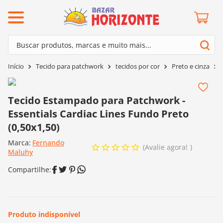
ermos mais buscados
Buscar produtos, marcas e muito mais...
º
barroco
Termos mais buscados
Tecido para patchwork
tecidos por cor
Preto e cinza
º
mollet
1
º
barroco
º
kit amigurumi
2
º
mollet
Tecido Estampado para Patchwork -
º
agulha crochê
Essentials Cardiac Lines Fundo Preto
3
º
kit amigurumi
º
fio amigurumi
(0,50x1,50)
4
º
agulha crochê
º
euroroma
Marca:
Fernando
5
º
fio amigurumi
Avalie agora!
Maluhy
º
lã cisne
6
º
euroroma
º
batik
7
º
lã cisne
º
charme
8
º
batik
0
º
dmc
9
º
charme