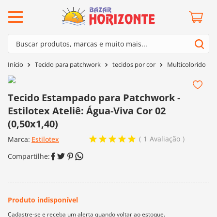
ermos mais buscados
Buscar produtos, marcas e muito mais...
º
barroco
Termos mais buscados
Tecido para patchwork
tecidos por cor
Multicolorido
º
mollet
1
º
barroco
º
agulha crochê
2
º
mollet
Tecido Estampado para Patchwork -
º
kit amigurumi
Estilotex Ateliê: Água-Viva Cor 02
3
º
agulha crochê
º
lã cisne
(0,50x1,40)
4
º
kit amigurumi
º
batik
1
Avaliação
Marca:
Estilotex
5
º
lã cisne
º
fio amigurumi
6
º
batik
º
euroroma
7
º
fio amigurumi
º
charme
8
º
euroroma
0
º
dmc
9
º
charme