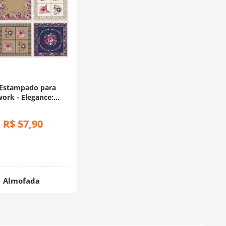
 Estampado para
ork - Elegance:
ada (1,00x1,50)
R$
57
,
90
:
Almofada