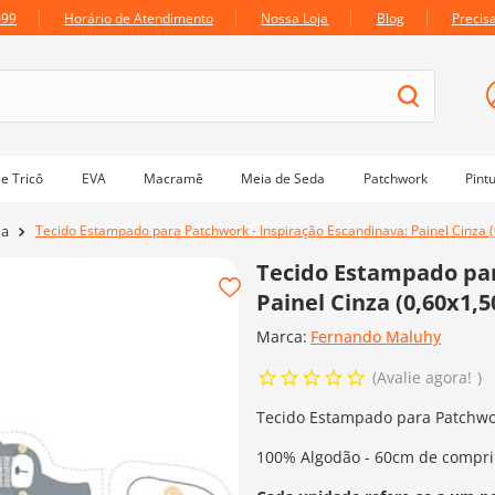
699
Horário de Atendimento
Nossa Loja
Blog
Precis
e Tricô
EVA
Macramê
Meia de Seda
Patchwork
Pint
Tecido Estampado para Patchwork - Inspiração Escandinava: Painel Cinza (
da
Tecido Estampado par
Painel Cinza (0,60x1,5
Marca:
Fernando Maluhy
Avalie agora!
Tecido Estampado para Patchwork
100% Algodão - 60cm de compri