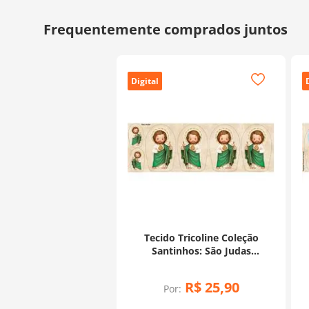
Digital
Tecido Tricoline Coleção
Santinhos: São Judas
(0,50x1,50)
R$
25
,
90
Por: