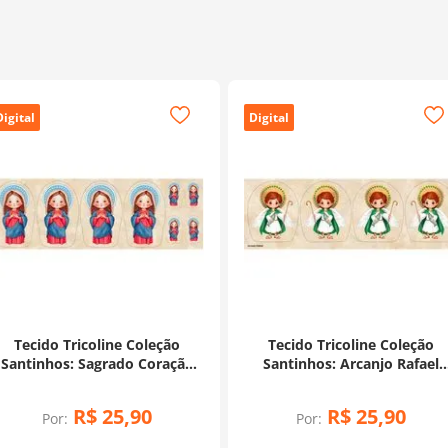
Digital
Digital
Tecido Tricoline Coleção
Tecido Tricoline Coleção
Santinhos: Sagrado Coração
Santinhos: Arcanjo Rafael
de Maria (0,50x1,50)
(0,50x1,50)
R$
25
,
90
R$
25
,
90
Por:
Por: