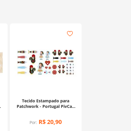
Tecido Estampado para
Patchwork - Portugal PivCat:
Painel de Barcelos (0,60x1,50)
R$
20
,
90
Por: