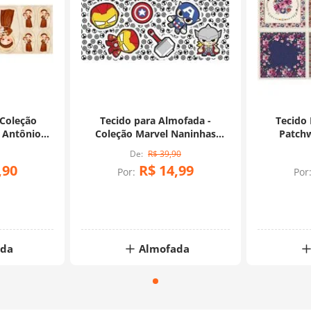
 Coleção
Tecido para Almofada -
Tecido
 Antônio
Coleção Marvel Naninhas
Patchw
0)
Avengers (0,60x1,40)
Almof
R$
39
,
90
,
90
R$
14
,
99
Por:
Por
ada
Almofada