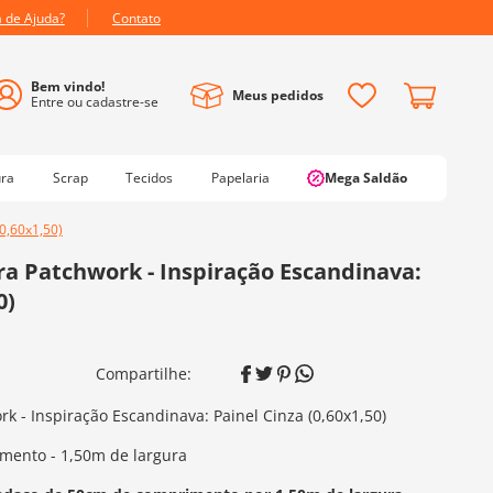
a de Ajuda?
Contato
Meus pedidos
ura
Scrap
Tecidos
Papelaria
Mega Saldão
0,60x1,50)
a Patchwork - Inspiração Escandinava:
0)
 - Inspiração Escandinava: Painel Cinza (0,60x1,50)
mento - 1,50m de largura