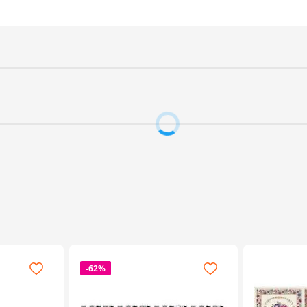
-
62%