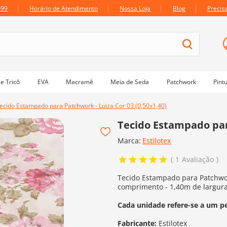
699
Horário de Atendimento
Nossa Loja
Blog
Precis
e Tricô
EVA
Macramê
Meia de Seda
Patchwork
Pint
ecido Estampado para Patchwork - Luiza Cor 03 (0,50x1,40)
Tecido Estampado para
Marca:
Estilotex
1
Avaliação
Tecido Estampado para Patchwor
comprimento - 1,40m de largur
Cada unidade refere-se a um p
Fabricante:
Estilotex