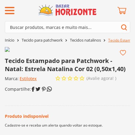
ermos mais buscados
Buscar produtos, marcas e muito mais...
º
barroco
Termos mais buscados
Tecido para patchwork
Tecidos natalinos
Tecido Estampad
º
mollet
1
º
barroco
º
kit amigurumi
2
º
mollet
Tecido Estampado para Patchwork -
º
agulha crochê
Natal: Estrela Natalina Cor 02 (0,50x1,40)
3
º
kit amigurumi
º
batik
Avalie agora!
Marca:
4
º
Estilotex
agulha crochê
º
fio amigurumi
5
º
batik
º
euroroma
6
º
fio amigurumi
º
lã cisne
7
º
euroroma
º
charme
8
º
lã cisne
0
º
dmc
9
º
charme