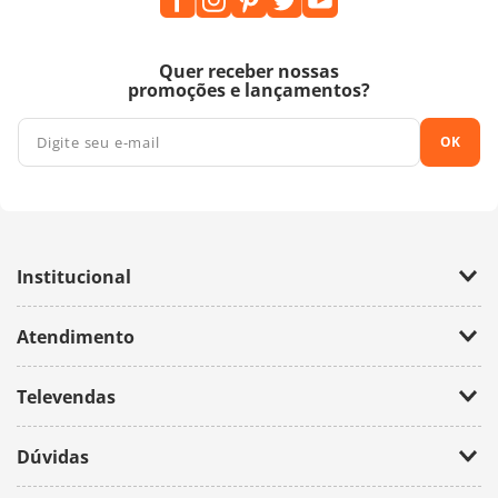
Quer receber nossas
promoções e lançamentos?
OK
Institucional
Empresa
Atendimento
Trabalhe Conosco
Política de Privacidade
Fale Conosco
Televendas
(11) 2674-4699
Dúvidas
atendimento@bazarhorizonte.com.br
Segunda à Sexta das 09h00 às 17h00